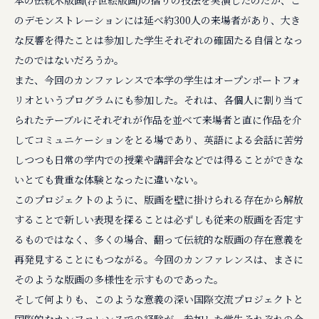
本の伝統木版画(浮世絵版画)の摺りの技法を実演したのだが、こ
のデモンストレーションには延べ約300人の来場者があり、大き
な反響を得たことは参加した学生それぞれの確固たる自信となっ
たのではないだろうか。
また、今回のカンファレンスで本学の学生はオープンポートフォ
リオというプログラムにも参加した。それは、各個人に割り当て
られたテーブルにそれぞれが作品を並べて来場者と直に作品を介
してコミュニケーションをとる場であり、英語による会話に苦労
しつつも日常の学内での授業や講評会などでは得ることができな
いとても貴重な体験となったに違いない。
このプロジェクトのように、版画を壁に掛けられる存在から解放
することで新しい表現を探ることは必ずしも従来の版画を否定す
るものではなく、多くの場合、翻って伝統的な版画の存在意義を
再発見することにもつながる。今回のカンファレンスは、まさに
そのような版画の多様性を示すものであった。
そして何よりも、このような意義の深い国際交流プロジェクトと