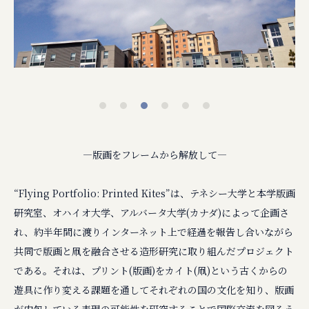
1
2
3
4
5
6
—版画をフレームから解放して—
“Flying Portfolio: Printed Kites”は、テネシー大学と本学版画
研究室、オハイオ大学、アルバータ大学(カナダ)によって企画さ
れ、約半年間に渡りインターネット上で経過を報告し合いながら
共同で版画と凧を融合させる造形研究に取り組んだプロジェクト
である。それは、プリント(版画)をカイト(凧)という古くからの
遊具に作り変える課題を通してそれぞれの国の文化を知り、版画