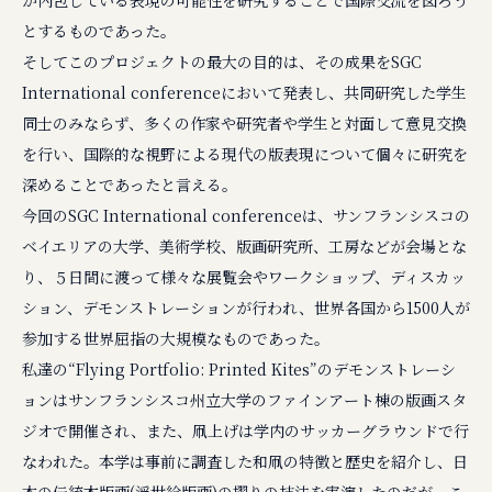
が内包している表現の可能性を研究することで国際交流を図ろう
とするものであった。
そしてこのプロジェクトの最大の目的は、その成果をSGC
International conferenceにおいて発表し、共同研究した学生
同士のみならず、多くの作家や研究者や学生と対面して意見交換
を行い、国際的な視野による現代の版表現について個々に研究を
深めることであったと言える。
今回のSGC International conferenceは、サンフランシスコの
ベイエリアの大学、美術学校、版画研究所、工房などが会場とな
り、５日間に渡って様々な展覧会やワークショップ、ディスカッ
ション、デモンストレーションが行われ、世界各国から1500人が
参加する世界屈指の大規模なものであった。
私達の“Flying Portfolio: Printed Kites”のデモンストレーシ
ョンはサンフランシスコ州立大学のファインアート棟の版画スタ
ジオで開催され、また、凧上げは学内のサッカーグラウンドで行
なわれた。本学は事前に調査した和凧の特徴と歴史を紹介し、日