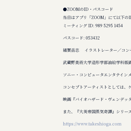
●ZOOMのID・パスコード
当日はアプリ「ZOOM」にて以下の
ミーティング ID: 989 5295 1454
パスコード: 053432
緒賀岳志 イラストレーター／コン
武蔵野美術大学造形学部油絵学科版
ソニー・コンピュータエンタテインメ
コンセプトアーティストとしては、
映画『バイオハザード・ヴェンデッタ』
また、『大英帝国蒸気奇譚』シリー
https://www.takeshioga.com