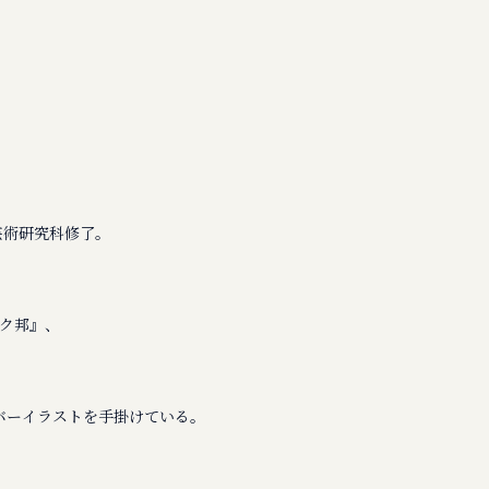
芸術研究科修了。
ク邦』、
バーイラストを手掛けている。