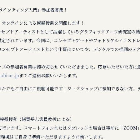
ルペインティング入門」参加者募集！
、オンラインによる模擬授業を開催します！
ンセプトアーティストとして活躍しているグラフィックアーツ研究室の
設定されています。今回は、コンセプトアートやフォトリアルイラスト
コンセプトアーティストという仕事についてや、デジタルでの描画のテ
ップの参加者募集は締め切らせていただきました。応募いただいた方に
bi.ac.jp
までご連絡お願いいたします。
なたでもご自由にご視聴可能です！ワークショップに参加できない方、
0 公開模擬授業（緒賀岳志客員教授による）
て行います。スマートフォンまたはタブレットの場合は事前に「ZOOM
信環境はご自身で準備いただきますようお願いします。