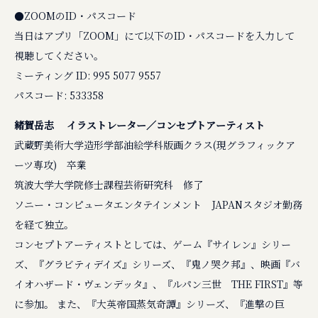
●ZOOMのID・パスコード
当日はアプリ「ZOOM」にて以下のID・パスコードを入力して
視聴してください。
ミーティング ID: 995 5077 9557
パスコード: 533358
緒賀岳志 イラストレーター／コンセプトアーティスト
武蔵野美術大学造形学部油絵学科版画クラス(現グラフィックア
ーツ専攻) 卒業
筑波大学大学院修士課程芸術研究科 修了
ソニー・コンピュータエンタテインメント JAPANスタジオ勤務
を経て独立。
コンセプトアーティストとしては、ゲーム『サイレン』シリー
ズ、『グラビティデイズ』シリーズ、『鬼ノ哭ク邦』、映画『バ
イオハザード・ヴェンデッタ』、『ルパン三世 THE FIRST』等
に参加。 また、『大英帝国蒸気奇譚』シリーズ、『進撃の巨