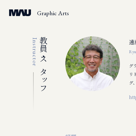
Graphic Arts
教員・スタッフ
Instructor
遠
Ryu
グ
リ
グ
htt