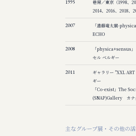
1995
巷房／東京（1998、200
2014、2016、2018、2
2007
「遠藤竜太展-physica
ECHO
2008
「physica+sen
セル ベルギー
2011
ギャラリー "XXL ART
ギー
「Co-exist」The Socie
(SNAP)Gallery カ
主なグループ展・その他の活