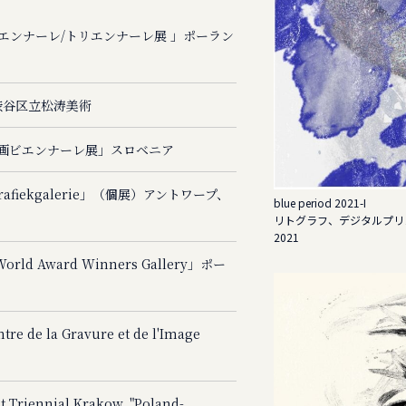
エンナーレ/トリエンナーレ展 」ポーラン
 渋谷区立松涛美術
画ビエンナーレ展」スロベニア
st Grafiekgalerie」（個展）アントワープ、
blue period 2021-I
リトグラフ、デジタルプリ
2021
World Award Winners Gallery」ポー
re de la Gravure et de l'Image
t Triennial Krakow, "Poland-