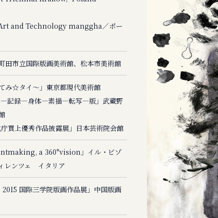
e Art and Technology manggha／ポー
町田市立国際版画美術館、松本市美術館
i ~みてみ☆タイ～」東京都現代美術館
為―記録―身体―素描―転写―版」武蔵野
館
文化庁買上優秀作品披露展」日本芸術院会館
intmaking, a 360°vision」イル・ビゾ
ィレンツェ イタリア
NS 2015 国際三学院版画作品展」中国版画